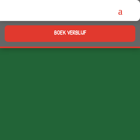
BOEK VERBLIJF
Contactgegevens
Adres
Sundhøj 20a
7870 Roslev, Denemarken
E-mail
info@glyngore-camping.dk