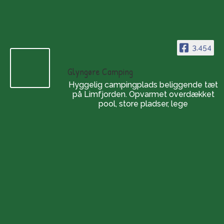
3,454
Glyngøre Camping
Hyggelig campingplads beliggende tæt
på Limfjorden. Opvarmet overdækket
pool, store pladser, lege
Openingstijden
De camping:
Het hele jaar door geopend
(tijdens de wintermaanden
is telefonisch inchecken)
Winkel: