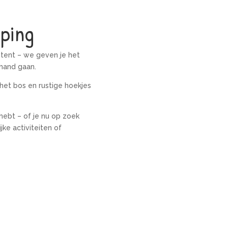
mping
f tent – we geven je het
 hand gaan.
het bos en rustige hoekjes
hebt – of je nu op zoek
ke activiteiten of