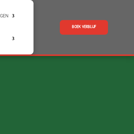
NGEN
BOEK VERBLIJF
Openingstijden
De camping:
er onze
Het hele jaar door geopend
(tijdens de wintermaanden
is telefonisch inchecken)