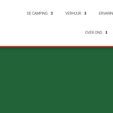
DE CAMPING
VERHUUR
ERVARI
OVER ONS
Let’s Camp
 een van onze andere campings of
letscamp.dk
voor meer informatie ov
verschillende ademruimtes aan de Limfjord.