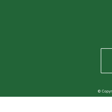
info@glyngore-camping.dk
Telefoonnummer
+45 9773 1788
© Copyr