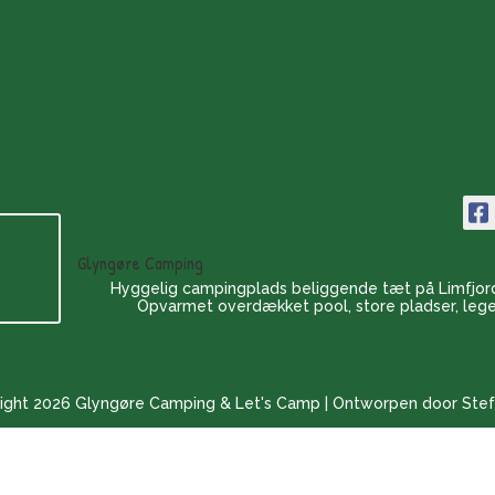
Glyngøre Camping
Hyggelig campingplads beliggende tæt på Limfjor
Opvarmet overdækket pool, store pladser, leg
ight 2026 Glyngøre Camping & Let's Camp | Ontworpen door Stef