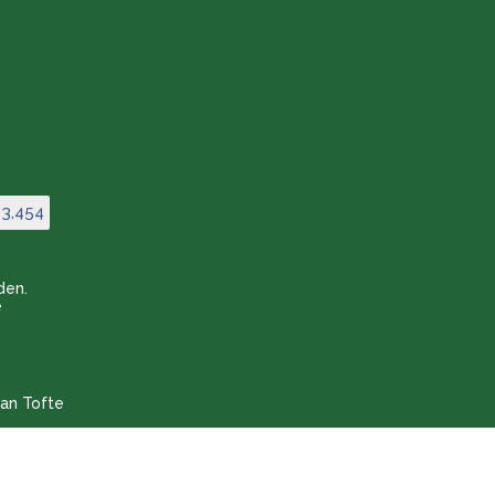
Winkel:
8-20
3,454
den.
e
an Tofte