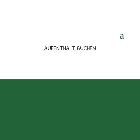
AUFENTHALT BUCHEN
Kontaktangaben
Adresse
Sundhøj 20a
7870 Roslev, Dänemark