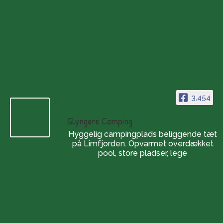
3,454
Glyngøre Camping
Hyggelig campingplads beliggende tæt
på Limfjorden. Opvarmet overdækket
pool, store pladser, lege
Die Öffnungszeiten
Der Campingplatz:
Ganzjährig geöffnet